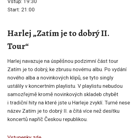
Vstup: 19:30
Start: 21:00
Harlej „Zatím je to dobrý II.
Tour“
Harlej navazuje na úspěšnou podzimní část tour
Zatím je to dobrý, ke zbrusu novému albu. Po vydání
nového alba a novinkových klipů, se tyto singly
ustálily v koncertním playlistu. V playlistu nebudou
samozřejmě kromě novinkových skladeb chybět
i tradiční hity na které jste u Harleje zvyklí. Turné nese
název Zatím je to dobrý II. a čítá více než desítku
koncertů napříč Českou republikou.
Vstupenky zde