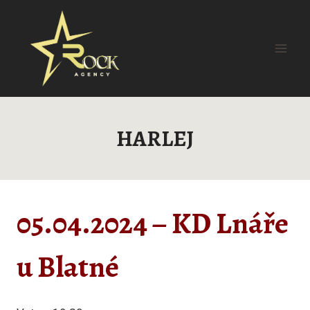
Přeskočit
na
obsah
HARLEJ
05.04.2024 – KD Lnáře
u Blatné